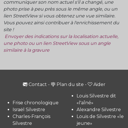
communiquer son nom actuel s'il a changé, une
photo prise à peu près sous le même angle, ou un
lien StreetView si vous obtenez une vue similaire.
Vous pouvez ainsi contribuer à l'enrichissement du
site !
Envoyer des indications sur la localisation actuelle,
une photo ou un lien StreetView sous un angle
similaire à la gravure
Contact
-
Plan du site
-
Aider
Louis Silvestre dit
Frise chronologique
«l'aîné»
Israël Silvestre
Alexandre Silvestre
Charles-François
Louis de Silvestre «le
Silvestre
jeune»