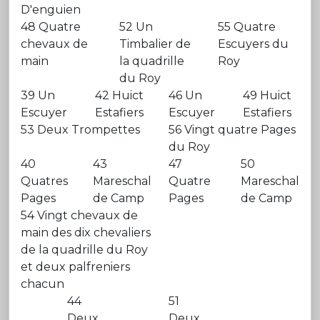
D'enguien
48 Quatre
52 Un
55 Quatre
chevaux de
Timbalier de
Escuyers du
main
la quadrille
Roy
du Roy
39 Un
42 Huict
46 Un
49 Huict
Escuyer
Estafiers
Escuyer
Estafiers
53 Deux Trompettes
56 Vingt quatre Pages
du Roy
40
43
47
50
Quatres
Mareschal
Quatre
Mareschal
Pages
de Camp
Pages
de Camp
54 Vingt chevaux de
main des dix chevaliers
de la quadrille du Roy
et deux palfreniers
chacun
44
51
Deux
Deux