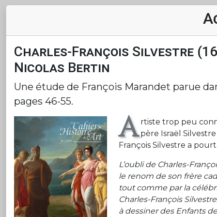
A
Charles-François Silvestre (166
Nicolas Bertin
Une étude de François Marandet parue dans 
pages 46-55.
A
rtiste trop peu con
père Israël Silvestr
François Silvestre a pour
L’oubli de Charles-Françoi
le renom de son frère cade
tout comme par la célébrité
Charles-François Silvestre
à dessiner des Enfants de 