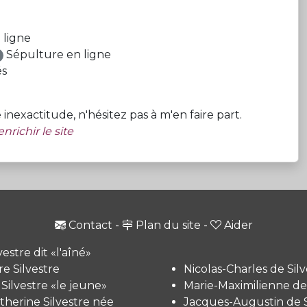
ligne
Sépulture en ligne
és
exactitude, n'hésitez pas à m'en faire part.
nrichir le site
Contact
-
Plan du site
-
Aider
vestre dit «l'aîné»
e Silvestre
Nicolas-Charles de Silv
 Silvestre «le jeune»
Marie-Maximilienne de 
therine Silvestre née
Jacques-Augustin de S