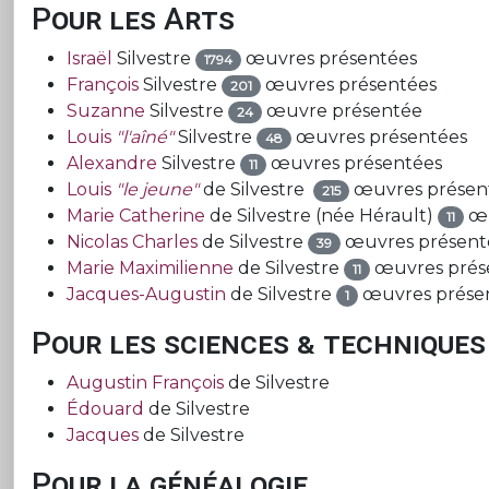
Pour les Arts
Israël
Silvestre
œuvres présentées
1794
François
Silvestre
œuvres présentées
201
Suzanne
Silvestre
œuvre présentée
24
Louis
"l'aîné"
Silvestre
œuvres présentées
48
Alexandre
Silvestre
œuvres présentées
11
Louis
"le jeune"
de Silvestre
œuvres présen
215
Marie Catherine
de Silvestre (née Hérault)
œu
11
Nicolas Charles
de Silvestre
œuvres présent
39
Marie Maximilienne
de Silvestre
œuvres prés
11
Jacques-Augustin
de Silvestre
œuvres prése
1
Pour les sciences & techniques
Augustin François
de Silvestre
Édouard
de Silvestre
Jacques
de Silvestre
Pour la généalogie