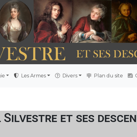
ie
Les Armes
Divers
Plan du site
Q
l Silvestre et ses desce