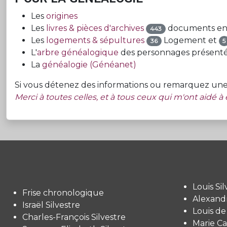
Les
origines
Les
livres & pièces d'archives
documents en 
443
Les
logements & sépultures
Logement et
36
5
L'
arbre généalogique
des personnages présent
La
généalogie (Généanet)
Si vous détenez des informations ou remarquez une in
Merci à toutes celles, et à tous ceux qui m'ont aidé à e
Louis Sil
Frise chronologique
Alexandr
Israël Silvestre
Louis de
Charles-François Silvestre
Marie Ca