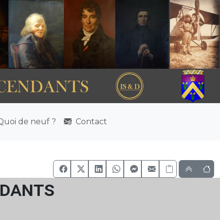
uoi de neuf ?
Contact
ndants