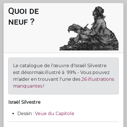
Quoi de
neuf ?
 vie et l’œuvre d'Israël Silvestre
 trois minutes !
itée par le Musée des Beaux-Arts de Nancy à l
issance.
Le catalogue de l'œuvre d'Israël Silvestre
G
est désormais illustré à 99% - Vous pouvez
r
m'aider en trouvant l'une des
26 illustrations
C
manquantes
!
panoram
commis
Israël Silvestre
vous fai
Dessin :
Veüe du Capitole
Vidéo r
Nancy
à