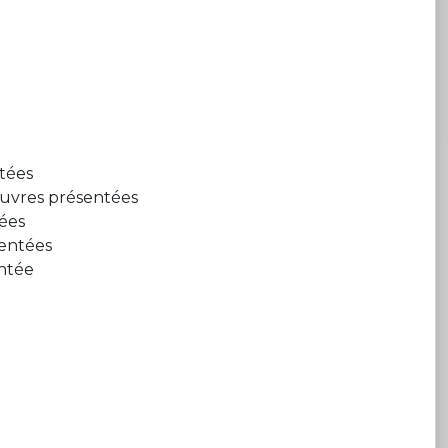
tées
vres présentées
ées
entées
ntée