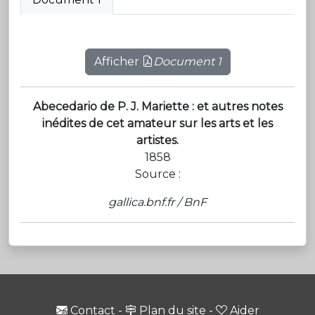
Afficher
Document 1
Abecedario de P. J. Mariette : et autres notes
inédites de cet amateur sur les arts et les
artistes.
1858
Source :
gallica.bnf.fr / BnF
Contact
-
Plan du site
-
Aider