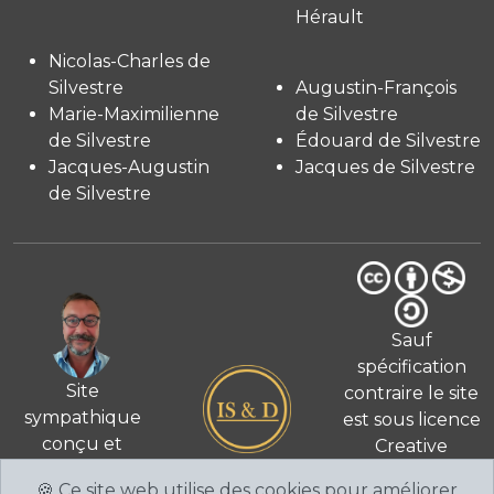
Hérault
Nicolas-Charles de
Silvestre
Augustin-François
Marie-Maximilienne
de Silvestre
de Silvestre
Édouard de Silvestre
Jacques-Augustin
Jacques de Silvestre
de Silvestre
Sauf
spécification
Site
contraire le site
sympathique
est sous licence
conçu et
Creative
© 2026
réalisé
Commons 4.0
🍪 Ce site web utilise des cookies pour améliorer