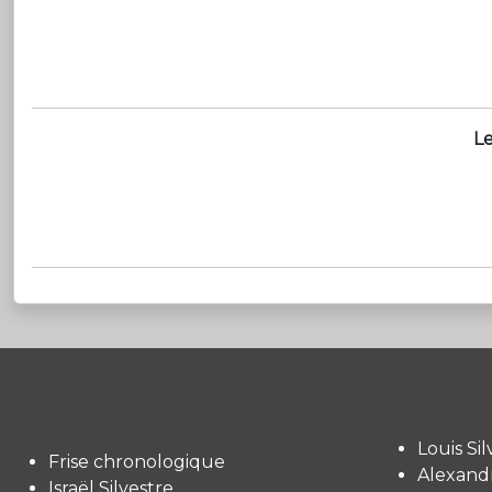
Le
Louis Sil
Frise chronologique
Alexandr
Israël Silvestre