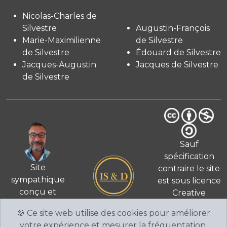
Nicolas-Charles de
Silvestre
Augustin-François
Marie-Maximilienne
de Silvestre
de Silvestre
Édouard de Silvestre
Jacques-Augustin
Jacques de Silvestre
de Silvestre
Sauf
spécification
Site
contraire le site
sympathique
est sous licence
conçu et
Creative
© 2026
réalisé
Commons 4.0
🍪 Ce site web utilise des cookies pour améliorer
par Fabien de
International
votre expérience et mesurer la fréquentation.