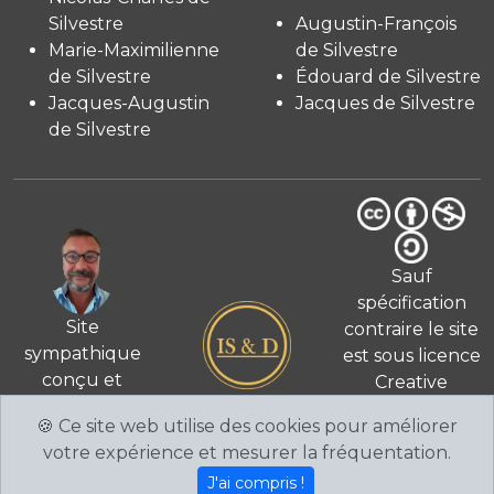
Silvestre
Augustin-François
Marie-Maximilienne
de Silvestre
de Silvestre
Édouard de Silvestre
Jacques-Augustin
Jacques de Silvestre
de Silvestre
Sauf
spécification
Site
contraire le site
sympathique
est sous licence
conçu et
Creative
© 2026
réalisé
Commons 4.0
🍪 Ce site web utilise des cookies pour améliorer
par Fabien de
International
votre expérience et mesurer la fréquentation.
Silvestre
CC BY-NC-
J'ai compris !
SA
.