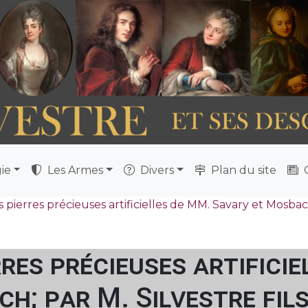
ie
Les Armes
Divers
Plan du site
Q
ierres précieuses artificielles de MM. Savary et Mosbach; 
res précieuses artificie
h; par M. Silvestre fils