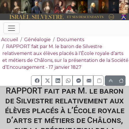
Accueil
Généalogie
Documents
RAPPORT fait par M. le baron de Silvestre
relativement aux élèves placés à l’École royale d’arts
et métiers de Châlons, sur la présentation de la Société
d’Encouragement - 17 janvier 1827
RAPPORT fait par M. le baron
de Silvestre relativement aux
élèves placés à l’École royale
d’arts et métiers de Châlons,