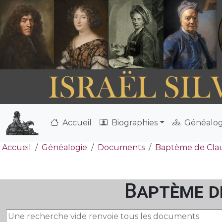
Accueil
Biographies
Généalog
Accueil
Généalogie
Documents
Baptème de Claud
Baptème de