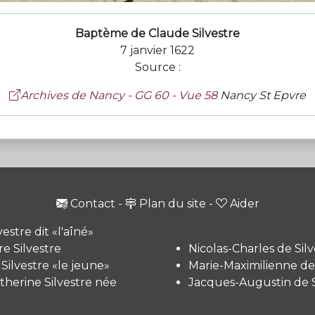
Baptème de Claude Silvestre
7 janvier 1622
Source :
Archives de Nancy - GG 60 - Vue 58
Nancy St Epvre
Contact
-
Plan du site
-
Aider
vestre dit «l'aîné»
e Silvestre
Nicolas-Charles de Silv
 Silvestre «le jeune»
Marie-Maximilienne de 
therine Silvestre née
Jacques-Augustin de S