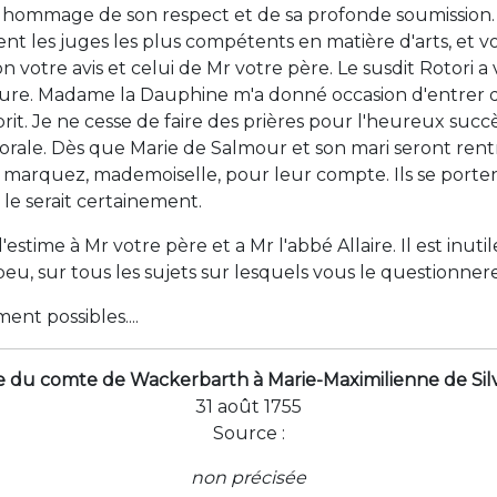
hommage de son respect et de sa profonde soumission. 
ent les juges les plus compétents en matière d'arts, et v
 votre avis et celui de Mr votre père. Le susdit Rotori a
nture. Madame la Dauphine m'a donné occasion d'entrer d
rit. Je ne cesse de faire des prières pour l'heureux suc
torale. Dès que Marie de Salmour et son mari seront rentré
marquez, mademoiselle, pour leur compte. Ils se portent f
 le serait certainement.
 d'estime à Mr votre père et a Mr l'abbé Allaire. Il est inu
u, sur tous les sujets sur lesquels vous le questionnere
ent possibles....
e du comte de Wackerbarth à Marie-Maximilienne de Sil
31 août 1755
Source :
non précisée