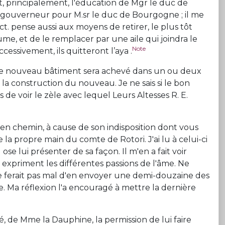
et, principalement, l'éducation de Mgr le duc de
 gouverneur pour M.sr le duc de Bourgogne ; il me
. pense aussi aux moyens de retirer, le plus tôt
aume, et de le remplacer par une aile qui joindra le
Note
cessivement, ils quitteront l’aya .
t ce nouveau bâtiment sera achevé dans un ou deux
 la construction du nouveau. Je ne sais si le bon
de voir le zèle avec lequel Leurs Altesses R. E.
 en chemin, à cause de son indisposition dont vous
e la propre main du comte de Rotori. J'ai lu à celui-ci
ose lui présenter de sa façon. Il m'en a fait voir
 expriment les différentes passions de l'âme. Ne
ne ferait pas mal d'en envoyer une demi-douzaine des
e. Ma réflexion l'a encouragé à mettre la dernière
é, de Mme la Dauphine, la permission de lui faire