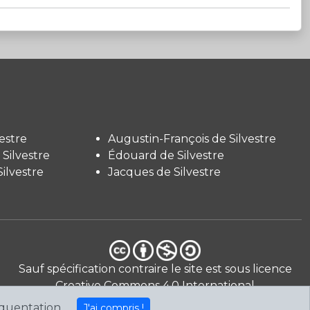
estre
Augustin-François de Silvestre
Silvestre
Édouard de Silvestre
ilvestre
Jacques de Silvestre
Sauf spécification contraire le site est sous licence
Creative Commons 4.0 International
CC BY-NC-SA
.
équentation.
J'ai compris !