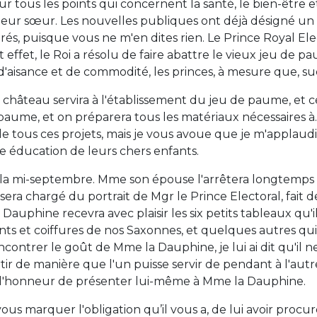
ur tous les points qui concernent la santé, le bien-être 
eur sœur. Les nouvelles publiques ont déjà désigné un
, puisque vous ne m'en dites rien. Le Prince Royal Elect
 effet, le Roi a résolu de faire abattre le vieux jeu de p
s d'aisance et de commodité, les princes, à mesure que, suc
du château servira à l'établissement du jeu de paume, e
e paume, et on préparera tous les matériaux nécessaires à.
 tous ces projets, mais je vous avoue que je m'applaudis 
nne éducation de leurs chers enfants.
rs la mi-septembre. Mme son épouse l'arrêtera longtemps
 sera chargé du portrait de Mgr le Prince Electoral, fait d
Dauphine recevra avec plaisir les six petits tableaux qu'il 
nts et coiffures de nos Saxonnes, et quelques autres qui
ontrer le goût de Mme la Dauphine, je lui ai dit qu'il 
ir de manière que l'un puisse servir de pendant à l'autr
a l'honneur de présenter lui-même à Mme la Dauphine.
s marquer l'obligation qu’il vous a, de lui avoir procur