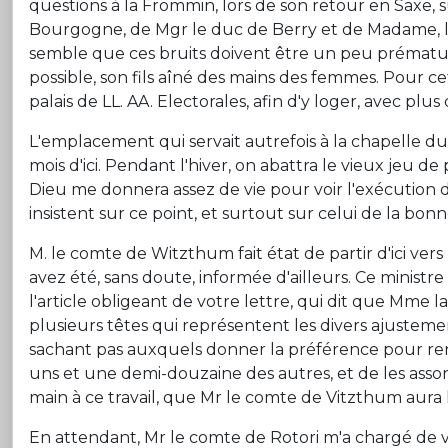
questions à la Frommin, lors de son retour en Saxe, s
Bourgogne, de Mgr le duc de Berry et de Madame, l
semble que ces bruits doivent être un peu prématurés
possible, son fils aîné des mains des femmes. Pour cet
palais de LL. AA. Electorales, afin d'y loger, avec plu
L'emplacement qui servait autrefois à la chapelle 
mois d'ici. Pendant l'hiver, on abattra le vieux jeu d
Dieu me donnera assez de vie pour voir l'exécution de
insistent sur ce point, et surtout sur celui de la bo
M. le comte de Witzthum fait état de partir d'ici ve
avez été, sans doute, informée d'ailleurs. Ce ministre
l'article obligeant de votre lettre, qui dit que Mme la 
plusieurs têtes qui représentent les divers ajusteme
sachant pas auxquels donner la préférence pour renc
uns et une demi-douzaine des autres, et de les assort
main à ce travail, que Mr le comte de Vitzthum aur
En attendant, Mr le comte de Rotori m'a chargé de vou