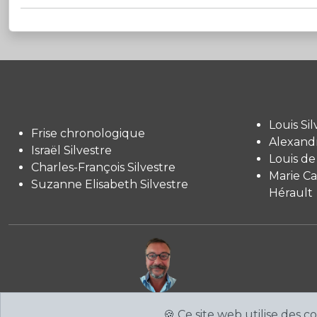
Louis Sil
Frise chronologique
Alexandr
Israël Silvestre
Louis de
Charles-François Silvestre
Marie Ca
Suzanne Elisabeth Silvestre
Hérault
Site sympathique conçu et réalisé
🍪 Ce site web utilise des 