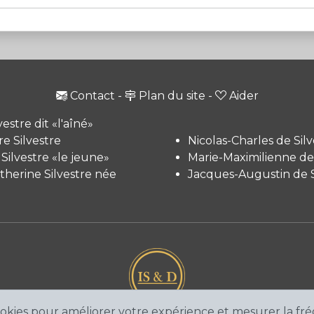
Contact
-
Plan du site
-
Aider
vestre dit «l'aîné»
e Silvestre
Nicolas-Charles de Silv
 Silvestre «le jeune»
Marie-Maximilienne de 
therine Silvestre née
Jacques-Augustin de S
cookies pour améliorer votre expérience et mesurer la fr
© 2026