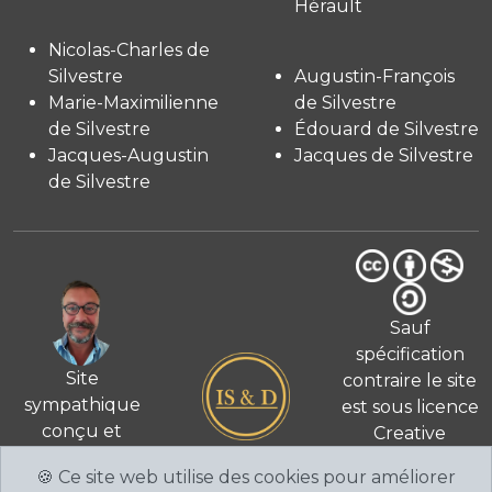
Hérault
Nicolas-Charles de
Silvestre
Augustin-François
Marie-Maximilienne
de Silvestre
de Silvestre
Édouard de Silvestre
Jacques-Augustin
Jacques de Silvestre
de Silvestre
Sauf
spécification
Site
contraire le site
sympathique
est sous licence
conçu et
Creative
© 2026
réalisé
Commons 4.0
🍪 Ce site web utilise des cookies pour améliorer
par Fabien de
International