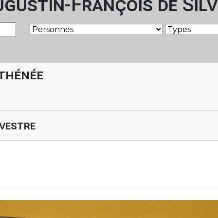
gustin-François de Silv
Athénée
lvestre