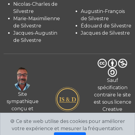
Nicolas-Charles de
Silvestre
Augustin-François
Marie-Maximilienne
de Silvestre
de Silvestre
Édouard de Silvestre
Jacques-Augustin
Jacques de Silvestre
de Silvestre
Sauf
spécification
Site
contraire le site
sympathique
est sous licence
conçu et
Creative
© 2026
réalisé
Commons 4.0
🍪 Ce site web utilise des cookies pour améliorer
par Fabien de
International
votre expérience et mesurer la fréquentation.
Silvestre
CC BY-NC-