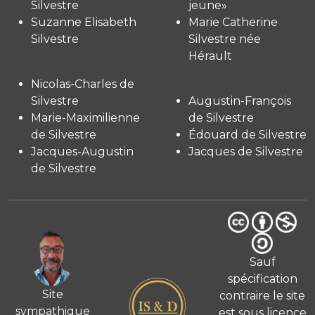
Silvestre
jeune»
Suzanne Elisabeth
Marie Catherine
Silvestre
Silvestre née
Hérault
Nicolas-Charles de
Silvestre
Augustin-François
Marie-Maximilienne
de Silvestre
de Silvestre
Édouard de Silvestre
Jacques-Augustin
Jacques de Silvestre
de Silvestre
Sauf
spécification
Site
contraire le site
sympathique
est sous licence