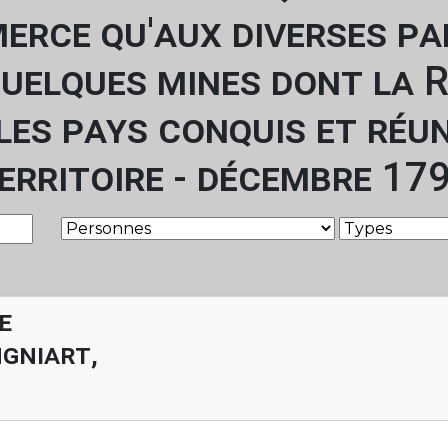
rce qu'aux diverses par
quelques mines dont la 
les pays conquis et réun
erritoire - décembre 17
e
gniart,