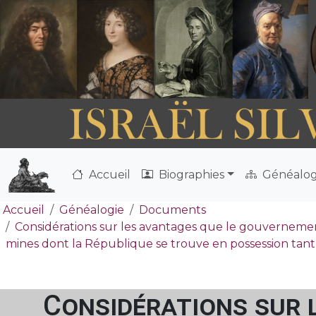
Accueil
Biographies
Généalog
Accueil
Généalogie
Documents
Considérations sur les avantages que le gouvernement
mines dont la République se trouve en possession tant 
Considérations sur 