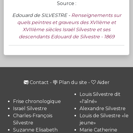
Source :
Edouard de SILVESTRE -
Renseignements sur
quels peintres et graveurs des XVIIème et
XVIIIème siècles Israël Silvestre et ses
descendants Edouard de Silvestre - 1869
Contact
-
Plan du site
-
Aider
Louis Silvestre dit
Frise chronologique
«l'aîné»
Israël Silvestre
Alexandre Silvestre
Charles-François
Louis de Silvestre «le
Silvestre
jeune»
Suzanne Elisabeth
Marie Catherine