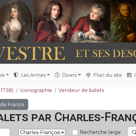
ie
Les Armes
Divers
Plan du site
Q
-1738)
Iconographie
Vendeur de balets
 de France
alets par Charles-Franç
Recherche large