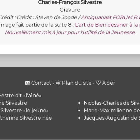
Charles-François Silvestre
Gravure
Crédit : Crédit : Steven de Joode /
Antiquariaat FORUM B.V
image fait partie de la suite 8 :
L'art de Bien dessiner à l
Nouvellement mis à jour pour l'utilité de la Jeunesse
.
Contact
-
Plan du site
-
Aider
vestre dit «l'aîné»
e Silvestre
Nicolas-Charles de Silv
 Silvestre «le jeune»
Marie-Maximilienne de 
therine Silvestre née
Jacques-Augustin de S