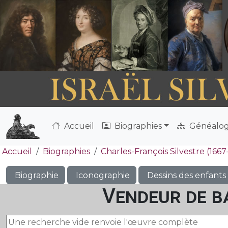
Accueil
Biographies
Généalog
Accueil
Biographies
Charles-François Silvestre (1667
Biographie
Iconographie
Dessins des enfants
Vendeur de b