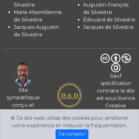
Silvestre
Augustin-François
Marie-Maximilienne
de Silvestre
de Silvestre
Édouard de Silvestre
Jacques-Augustin
Jacques de Silvestre
de Silvestre
Sauf
spécification
Site
contraire le site
sympathique
est sous licence
conçu et
Creative
© 2026
réalisé
Commons 4.0
🍪 Ce site web utilise des cookies pour améliorer
par Fabien de
International
votre expérience et mesurer la fréquentation.
Silvestre
CC BY-NC-
J'ai compris !
SA
.