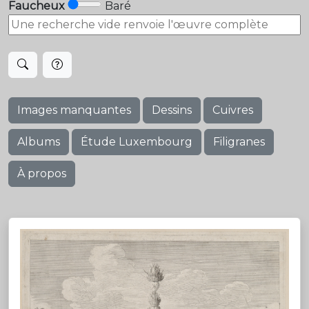
Faucheux
Baré
Images manquantes
Dessins
Cuivres
Albums
Étude Luxembourg
Filigranes
À propos