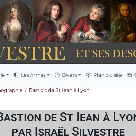
ie
Les Armes
Divers
Plan du site
Q
nographie
Bastion de St Iean à Lyon
Bastion de St Iean à Lyo
par Israël Silvestre