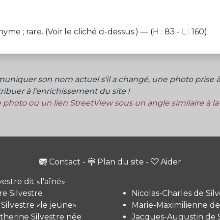
rare. (Voir le cliché ci-dessus.) — (H : 83 - L : 160).
niquer son nom actuel s'il a changé, une photo prise à 
ibuer à l'enrichissement du site !
ne photo ou un lien StreetView sous un angle similaire à l
Contact
-
Plan du site
-
Aider
vestre dit «l'aîné»
e Silvestre
Nicolas-Charles de Silv
 Silvestre «le jeune»
Marie-Maximilienne de 
therine Silvestre née
Jacques-Augustin de S