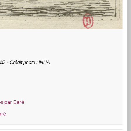
15
-
Crédit photo : INHA
s par Baré
aré