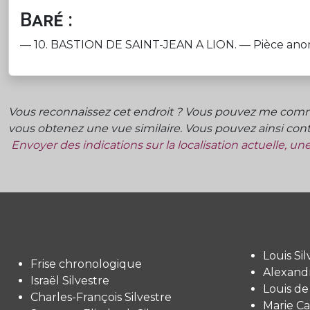
Baré :
— 10. BASTION DE SAINT-JEAN A LION. — Pièce anonyme ; 
Vous reconnaissez cet endroit ? Vous pouvez me commu
vous obtenez une vue similaire. Vous pouvez ainsi contr
Envoyer des indications sur la localisation actuelle, u
Louis Sil
Frise chronologique
Alexandr
Israël Silvestre
Louis de
Charles-François Silvestre
Marie Ca