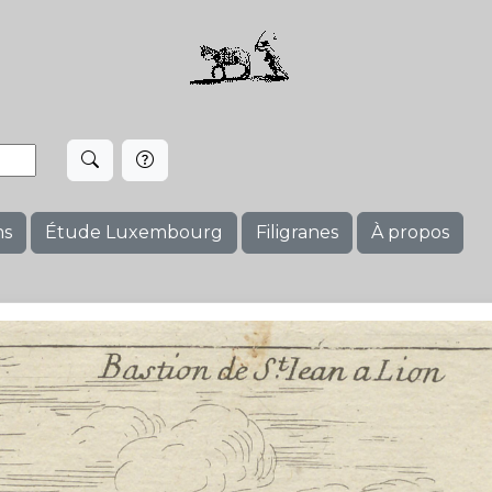
ms
Étude Luxembourg
Filigranes
À propos