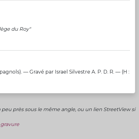
vilège du Roy"
ls). — Gravé par Israel Silvestre A. P. D. R. — (H :
peu près sous le même angle, ou un lien StreetView si
a gravure