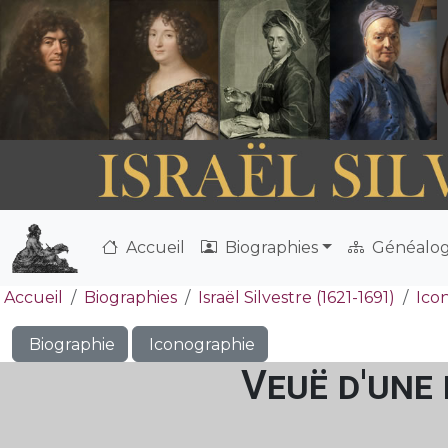
Accueil
Biographies
Généalog
Accueil
Biographies
Israël Silvestre (1621-1691)
Ico
Biographie
Iconographie
Veuë d'une