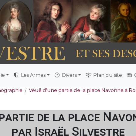
ie
Les Armes
Divers
Plan du site
Q
nographie
Veuë d'une partie de la place Navonne a R
 partie de la place Navo
par Israël Silvestre