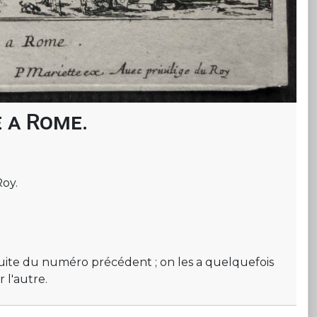
e a Rome.
Roy.
suite du numéro précédent ; on les a quelquefois
 l'autre.