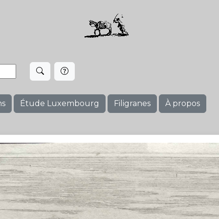
ms
Étude Luxembourg
Filigranes
À propos