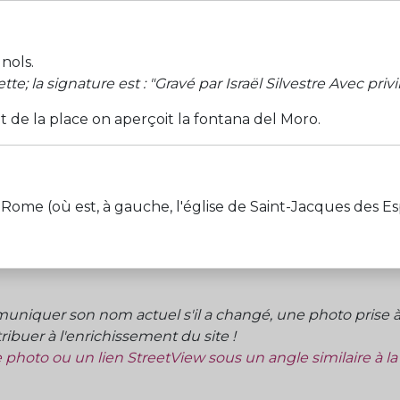
nols.
e; la signature est : "Gravé par Israël Silvestre Avec pri
t de la place on aperçoit la fontana del Moro.
où est, à gauche, l'église de Saint-Jacques des Espagno
niquer son nom actuel s'il a changé, une photo prise à 
ibuer à l'enrichissement du site !
ne photo ou un lien StreetView sous un angle similaire à l