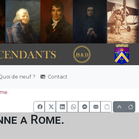
uoi de neuf ?
Contact
ome.
nne a Rome.