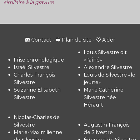
similaire à la gravure
Contact
-
Plan du site
-
Aider
Louis Silvestre dit
Frise chronologique
«l'aîné»
Israël Silvestre
Alexandre Silvestre
Charles-François
Louis de Silvestre «le
Silvestre
jeune»
Suzanne Elisabeth
Marie Catherine
Silvestre
Silvestre née
Hérault
Nicolas-Charles de
Silvestre
Augustin-François
Marie-Maximilienne
de Silvestre
de Silvestre
Édouard de Silvestre