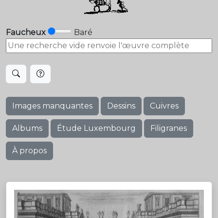
Faucheux
Baré
Images manquantes
Dessins
Cuivres
Albums
Étude Luxembourg
Filigranes
À propos