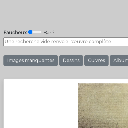
Faucheux
Baré
Images manquantes
Dessins
Cuivres
Albu