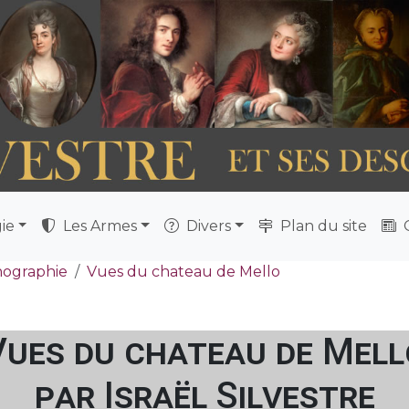
ie
Les Armes
Divers
Plan du site
Q
nographie
Vues du chateau de Mello
Vues du chateau de Mell
par Israël Silvestre