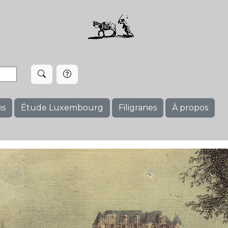
ms
Étude Luxembourg
Filigranes
À propos