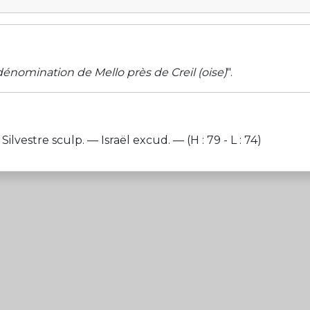
énomination de Mello près de Creil (oise)
".
estre sculp. — Israël excud. — (H : 79 - L : 74)