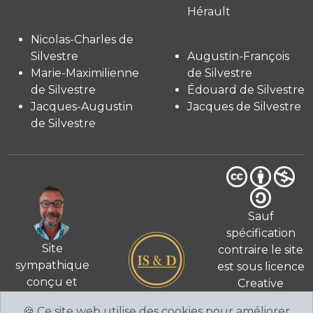
Hérault
Nicolas-Charles de
Silvestre
Augustin-François
Marie-Maximilienne
de Silvestre
de Silvestre
Édouard de Silvestre
Jacques-Augustin
Jacques de Silvestre
de Silvestre
Sauf
spécification
Site
contraire le site
sympathique
est sous licence
conçu et
Creative
© 2026
réalisé
Commons 4.0
🍪 Ce site web utilise des cookies pour améliorer