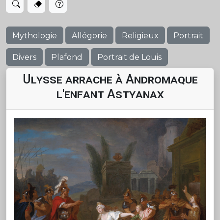
Mythologie
Allégorie
Religieux
Portrait
Divers
Plafond
Portrait de Louis
Ulysse arrache à Andromaque
l'enfant Astyanax