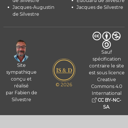
de Silvestre
Édouard de Silvestre
Jacques-Augustin
Jacques de Silvestre
de Silvestre
Sauf
spécification
Site
contraire le site
sympathique
est sous licence
conçu et
Creative
© 2026
réalisé
Commons 4.0
par Fabien de
International
Silvestre
CC BY-NC-
SA
.