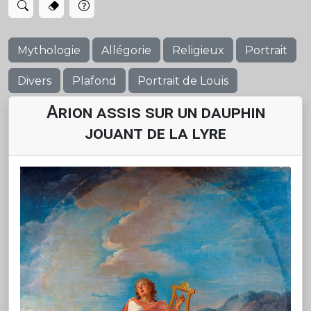
Mythologie
Allégorie
Religieux
Portrait
Divers
Plafond
Portrait de Louis
Arion assis sur un dauphin
jouant de la lyre