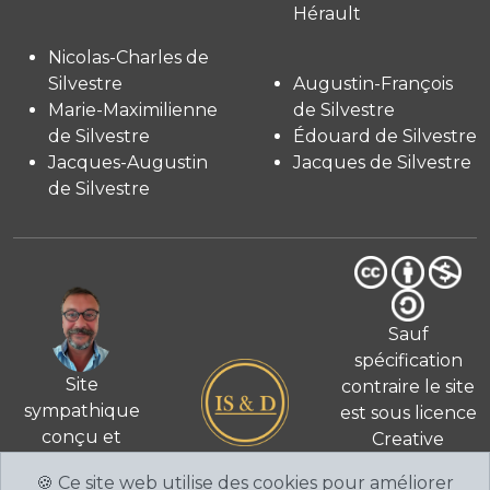
Hérault
Nicolas-Charles de
Silvestre
Augustin-François
Marie-Maximilienne
de Silvestre
de Silvestre
Édouard de Silvestre
Jacques-Augustin
Jacques de Silvestre
de Silvestre
Sauf
spécification
Site
contraire le site
sympathique
est sous licence
conçu et
Creative
© 2026
réalisé
Commons 4.0
🍪 Ce site web utilise des cookies pour améliorer
par Fabien de