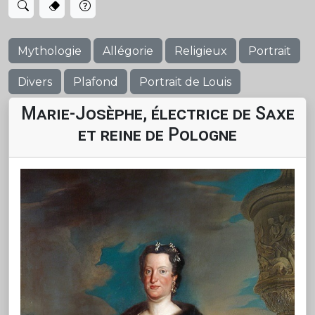
Mythologie
Allégorie
Religieux
Portrait
Divers
Plafond
Portrait de Louis
Marie-Josèphe, électrice de Saxe
et reine de Pologne