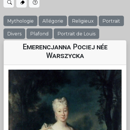
Mythologie
Allégorie
Religieux
Portrait
Divers
Plafond
Portrait de Louis
Emerencjanna Pociej née
Warszycka