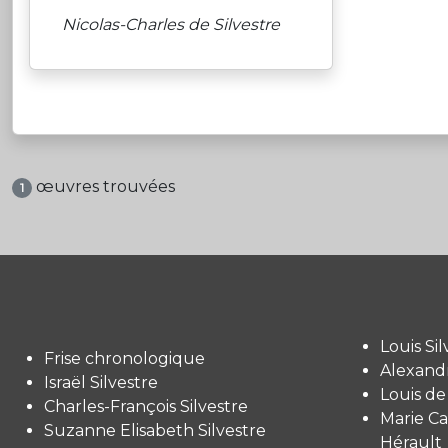
Nicolas-Charles de Silvestre
œuvres trouvées
1
Louis Sil
Frise chronologique
Alexandr
Israël Silvestre
Louis de
Charles-François Silvestre
Marie Ca
Suzanne Elisabeth Silvestre
Hérault