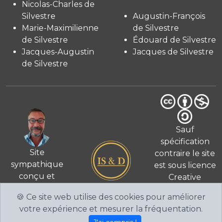
Nicolas-Charles de
Silvestre
Augustin-François
Marie-Maximilienne
de Silvestre
de Silvestre
Édouard de Silvestre
Jacques-Augustin
Jacques de Silvestre
de Silvestre
Sauf
spécification
Site
contraire le site
sympathique
est sous licence
conçu et
Creative
© 2026
réalisé
Commons 4.0
🍪 Ce site web utilise des cookies pour améliorer
par Fabien de
International
votre expérience et mesurer la fréquentation.
Silvestre
CC BY-NC-