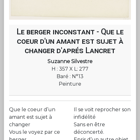
Le berger inconstant - Que le
coeur d'un amant est sujet à
changer d'aprés Lancret
Suzanne Silvestre
H : 357 X L: 277
Baré : N°13
Peinture
Que le coeur d’un
Il se voit reprocher son
amant est sujet à
infidélité
changer
Sans en être
Vous le voyez par ce
déconcerté.
berger
Epris d’un autre objet,