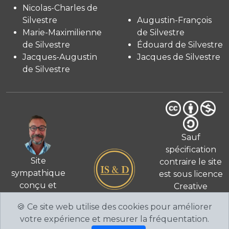
Nicolas-Charles de
Silvestre
Augustin-François
Marie-Maximilienne
de Silvestre
de Silvestre
Édouard de Silvestre
Jacques-Augustin
Jacques de Silvestre
de Silvestre
Sauf
spécification
Site
contraire le site
sympathique
est sous licence
conçu et
Creative
© 2026
réalisé
Commons 4.0
🍪 Ce site web utilise des cookies pour améliorer
par Fabien de
International
votre expérience et mesurer la fréquentation.
Silvestre
CC BY-NC-