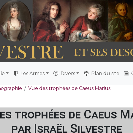
ie
Les Armes
Divers
Plan du site
Q
nographie
Vue des trophées de Caeus Marius.
es trophées de Caeus M
par Israël Silvestre