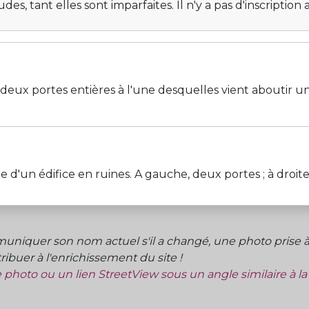
des, tant elles sont imparfaites. Il n'y a pas d'inscriptio
deux portes entières à l'une desquelles vient aboutir un 
édifice en ruines. A gauche, deux portes ; à droite, un
niquer son nom actuel s'il a changé, une photo prise à 
ibuer à l'enrichissement du site !
ne photo ou un lien StreetView sous un angle similaire à l