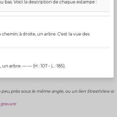
n au bas. Voici la description de chaque estampe :
chemin; à droite, un arbre. C'est la vue des
 arbre. — — (H : 107 - L : 185).
peu près sous le même angle, ou un lien StreetView si
a gravure