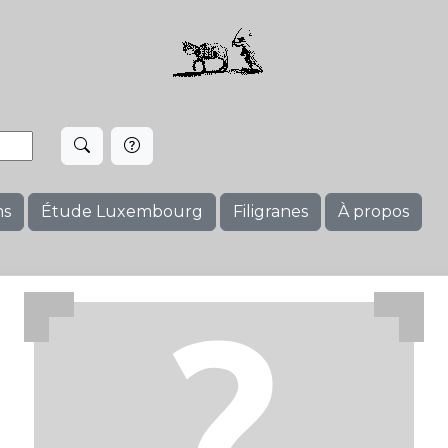
ms
Étude Luxembourg
Filigranes
À propos