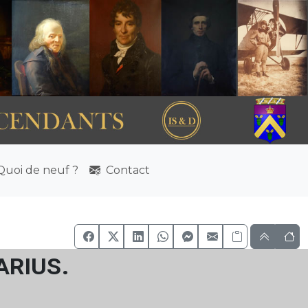
uoi de neuf ?
Contact
arius.