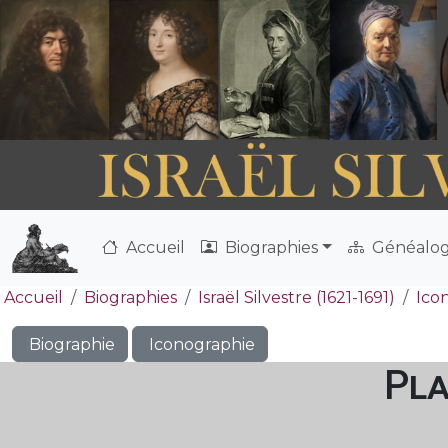
Accueil
Biographies
Généalog
Accueil
Biographies
Israël Silvestre (1621-1691)
Ico
Biographie
Iconographie
Pla