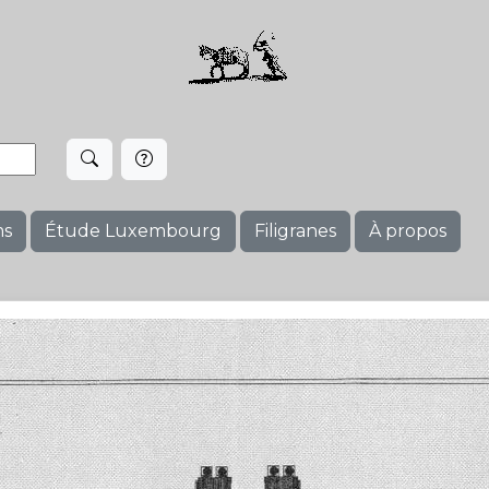
ms
Étude Luxembourg
Filigranes
À propos