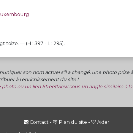
u Luxembourg
oize. — (H : 397 - L : 295).
niquer son nom actuel s'il a changé, une photo prise à 
ibuer à l'enrichissement du site !
ne photo ou un lien StreetView sous un angle similaire à l
Contact
-
Plan du site
-
Aider