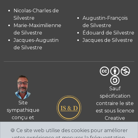
Nicolas-Charles de
Silvestre
Augustin-François
Marie-Maximilienne
de Silvestre
de Silvestre
Édouard de Silvestre
Jacques-Augustin
Jacques de Silvestre
de Silvestre
Sauf
spécification
Site
contraire le site
sympathique
est sous licence
conçu et
Creative
© 2026
réalisé
Commons 4.0
🍪 Ce site web utilise des cookies pour améliorer
par Fabien de
International
votre expérience et mesurer la fréquentation.