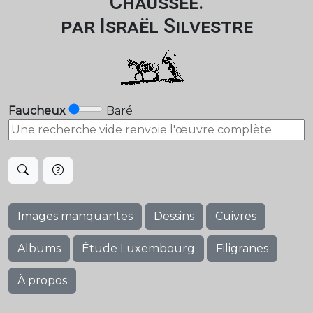
Chaussée.
par Israël Silvestre
Faucheux
Baré
Images manquantes
Dessins
Cuivres
Albums
Étude Luxembourg
Filigranes
À propos