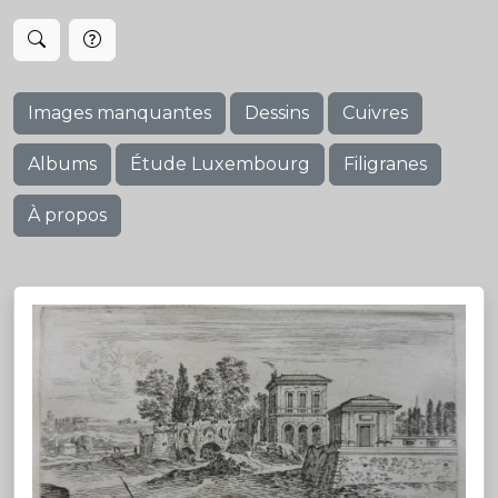
Images manquantes
Dessins
Cuivres
Albums
Étude Luxembourg
Filigranes
À propos