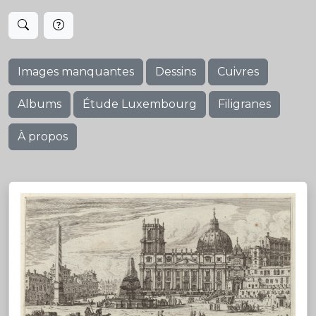
Images manquantes
Dessins
Cuivres
Albums
Étude Luxembourg
Filigranes
À propos