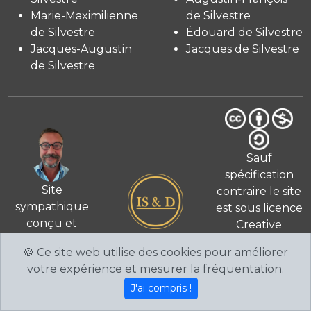
Marie-Maximilienne
de Silvestre
de Silvestre
Édouard de Silvestre
Jacques-Augustin
Jacques de Silvestre
de Silvestre
Sauf
spécification
Site
contraire le site
sympathique
est sous licence
conçu et
Creative
© 2026
réalisé
Commons 4.0
🍪 Ce site web utilise des cookies pour améliorer
par Fabien de
International
votre expérience et mesurer la fréquentation.
Silvestre
CC BY-NC-
J'ai compris !
SA
.