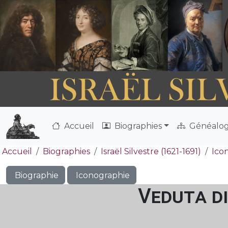
Accueil
Biographies
Généalog
Accueil
Biographies
Israël Silvestre (1621-1691)
Ico
Biographie
Iconographie
Veduta di