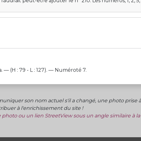
 il faudrait peut-être ajouter le n° 210. Les numéros, 1, 2, 5,
(H : 79 - L : 127). — Numéroté 7.
niquer son nom actuel s'il a changé, une photo prise à 
ibuer à l'enrichissement du site !
ne photo ou un lien StreetView sous un angle similaire à l