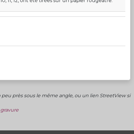
 10, 11, 12, ont été tirées sur un papier rougeâtre.
peu près sous le même angle, ou un lien StreetView si
a gravure