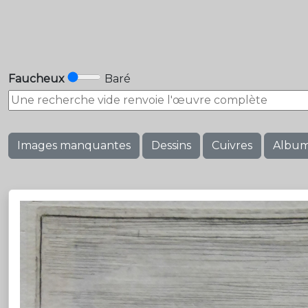
Faucheux
Baré
Images manquantes
Dessins
Cuivres
Albu