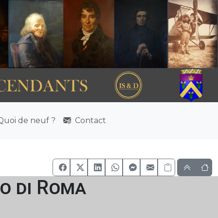
uoi de neuf ?
Contact
so di Roma