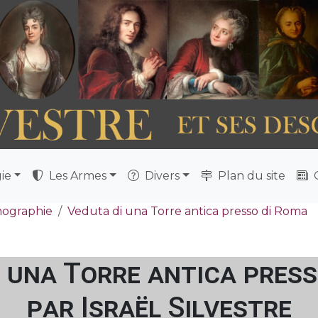
ie
Les Armes
Divers
Plan du site
Q
nographie
Veduta di una Torre antica presso di Roma
 una Torre antica pres
par Israël Silvestre