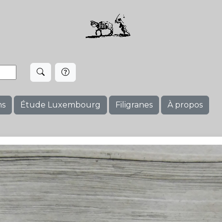
ms
Étude Luxembourg
Filigranes
À propos