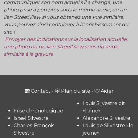
communiquer son nom actuel s'il a changé, une
photo prise à peu près sous le même angle, ou un
lien StreetView si vous obtenez une vue similaire.
Vous pouvez ainsi contribuer à l'enrichissement du
site !
Envoyer des indications sur la localisation actuelle,
une photo ou un lien StreetView sous un angle
similaire à la gravure
Contact
-
Plan du site
-
Aider
Louis Silvestre dit
Frise chronologique
«l'aîné»
Israël Silvestre
Alexandre Silvestre
Charles-François
Louis de Silvestre «le
Silvestre
jeune»