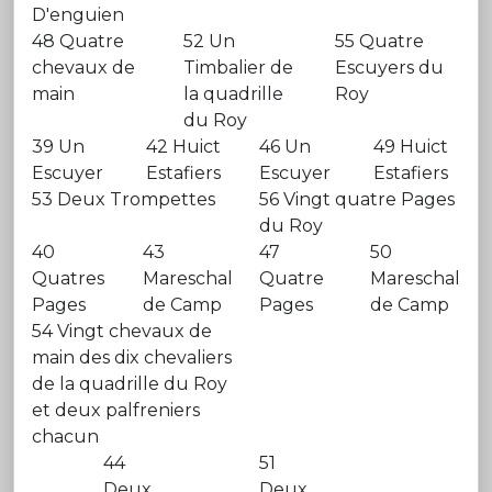
D'enguien
48 Quatre
52 Un
55 Quatre
chevaux de
Timbalier de
Escuyers du
main
la quadrille
Roy
du Roy
39 Un
42 Huict
46 Un
49 Huict
Escuyer
Estafiers
Escuyer
Estafiers
53 Deux Trompettes
56 Vingt quatre Pages
du Roy
40
43
47
50
Quatres
Mareschal
Quatre
Mareschal
Pages
de Camp
Pages
de Camp
54 Vingt chevaux de
main des dix chevaliers
de la quadrille du Roy
et deux palfreniers
chacun
44
51
Deux
Deux