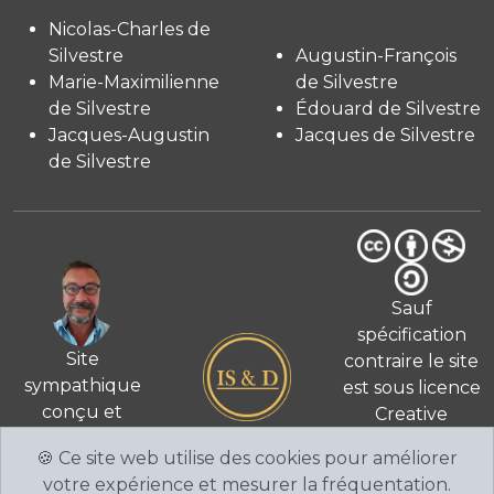
Nicolas-Charles de
Silvestre
Augustin-François
Marie-Maximilienne
de Silvestre
de Silvestre
Édouard de Silvestre
Jacques-Augustin
Jacques de Silvestre
de Silvestre
Sauf
spécification
Site
contraire le site
sympathique
est sous licence
conçu et
Creative
© 2026
réalisé
Commons 4.0
🍪 Ce site web utilise des cookies pour améliorer
par Fabien de
International
votre expérience et mesurer la fréquentation.
Silvestre
CC BY-NC-