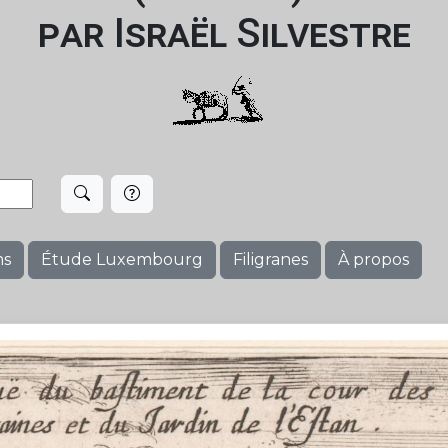
par Israël Silvestre
ms
Étude Luxembourg
Filigranes
À propos