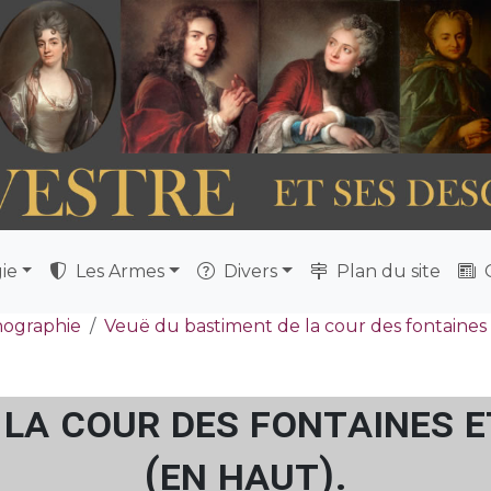
ie
Les Armes
Divers
Plan du site
Q
nographie
Veuë du bastiment de la cour des fontaines e
la cour des fontaines e
(en haut).