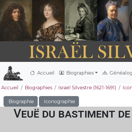
Accueil
Biographies
Généalog
Accueil
Biographies
Israël Silvestre (1621-1691)
Ico
Biographie
Iconographie
Veuë du bastiment de 