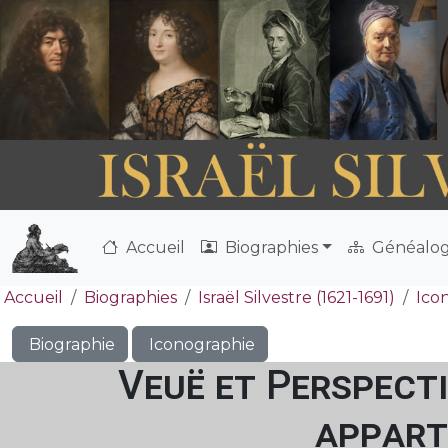
Accueil
Biographies
Généalog
Accueil
Biographies
Israël Silvestre (1621-1691)
Ico
Biographie
Iconographie
Veuë et Perspect
appart