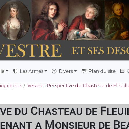
ie
Les Armes
Divers
Plan du site
Q
nographie
Veuë et Perspective du Chasteau de Fleuil
ive du Chasteau de Fleui
enant a Monsieur de Be