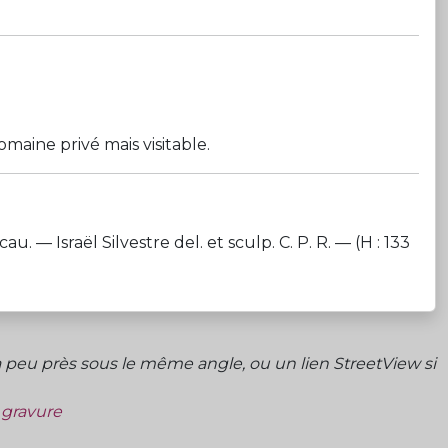
maine privé mais visitable.
sraël Silvestre del. et sculp. C. P. R. — (H : 133
peu près sous le même angle, ou un lien StreetView si
a gravure