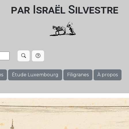
par Israël Silvestre
ms
Étude Luxembourg
Filigranes
À propos