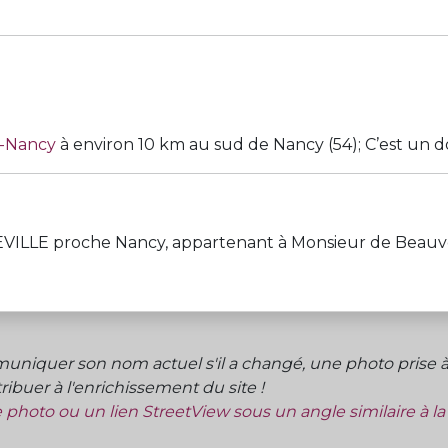
t-Nancy
à environ 10 km au sud de Nancy (54); C’est un do
proche Nancy, appartenant à Monsieur de Beauvcau. — I
niquer son nom actuel s'il a changé, une photo prise à 
ibuer à l'enrichissement du site !
ne photo ou un lien StreetView sous un angle similaire à l