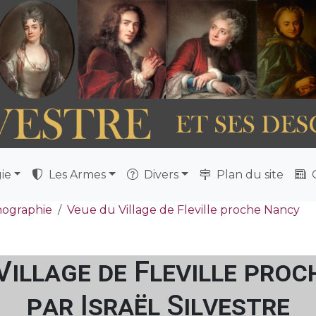
ie
Les Armes
Divers
Plan du site
Q
nographie
Veue du Village de Fleville proche Nancy
Village de Fleville pro
par Israël Silvestre