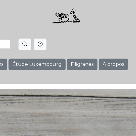
ms
Étude Luxembourg
Filigranes
À propos