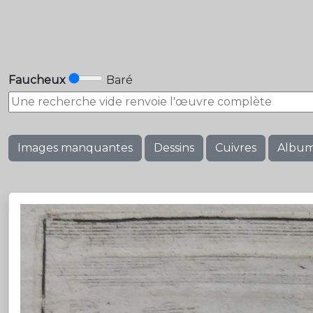
Faucheux
Baré
Images manquantes
Dessins
Cuivres
Albu