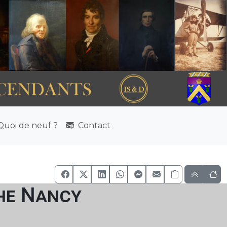
uoi de neuf ?
Contact
che Nancy