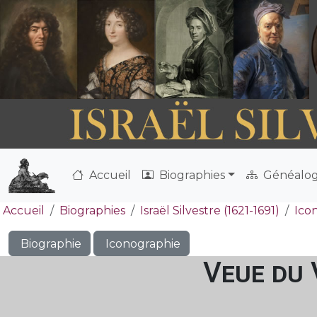
Accueil
Biographies
Généalog
Accueil
Biographies
Israël Silvestre (1621-1691)
Ico
Biographie
Iconographie
Veue du 