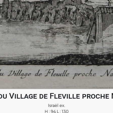
du Village de Fleville proche
Israël ex.
H : 94 L : 130