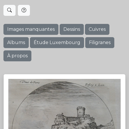
Images manquantes
Dessins
Cuivres
Albums
Étude Luxembourg
Filigranes
À propos