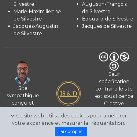
Silvestre
Augustin-François
Marie-Maximilienne
de Silvestre
de Silvestre
Édouard de Silvestre
Jacques-Augustin
Jacques de Silvestre
de Silvestre
Sauf
spécification
Site
contraire le site
sympathique
est sous licence
conçu et
Creative
© 2026
réalisé
Commons 4.0
🍪 Ce site web utilise des cookies pour améliorer
par Fabien de
International
votre expérience et mesurer la fréquentation.
Silvestre
CC BY-NC-
J'ai compris !
SA
.