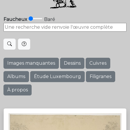
Faucheux
Baré
Images manquantes
Dessins
Cuivres
Albums
Étude Luxembourg
Filigranes
À propos