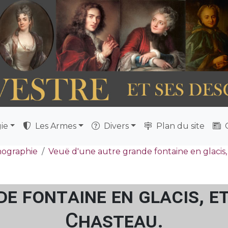
ie
Les Armes
Divers
Plan du site
Q
nographie
Veuë d'une autre grande fontaine en glacis,
e fontaine en glacis, e
Chasteau.