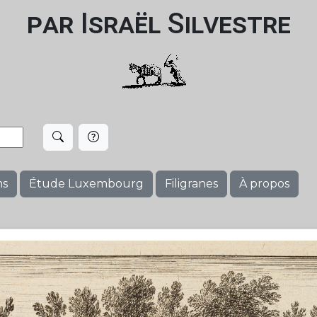
par Israël Silvestre
ms
Étude Luxembourg
Filigranes
À propos