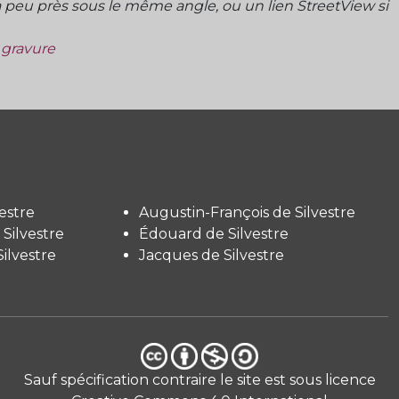
peu près sous le même angle, ou un lien StreetView si
a gravure
estre
Augustin-François de Silvestre
Silvestre
Édouard de Silvestre
ilvestre
Jacques de Silvestre
Sauf spécification contraire le site est sous licence