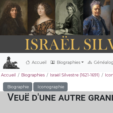
Accueil
Biographies
Généalog
Accueil
Biographies
Israël Silvestre (1621-1691)
Ico
Biographie
Iconographie
Veuë d'une autre grand