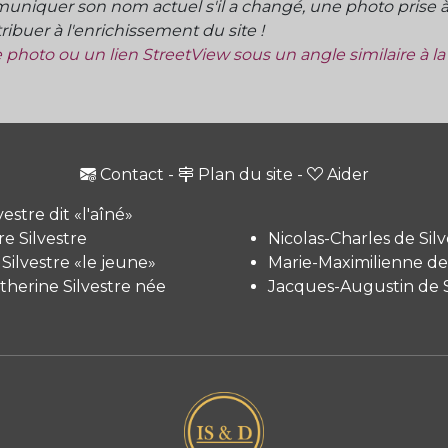
niquer son nom actuel s'il a changé, une photo prise à 
ibuer à l'enrichissement du site !
ne photo ou un lien StreetView sous un angle similaire à l
Contact
-
Plan du site
-
Aider
vestre dit «l'aîné»
e Silvestre
Nicolas-Charles de Silv
 Silvestre «le jeune»
Marie-Maximilienne de 
therine Silvestre née
Jacques-Augustin de S