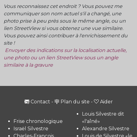
Vous reconnaissez cet endroit ? Vous pouvez me
communiquer son nom actuel s'il a changé, une
photo prise à peu près sous le même angle, ou un
lien StreetView si vous obtenez une vue similaire.
Vous pouvez ainsi contribuer à l'enrichissement du
site !
Envoyer des indications sur la localisation actuelle,
une photo ou un lien StreetView sous un angle
similaire à la gravure
Contact
-
Plan du site
-
Aider
Louis Silvestre dit
Frise chronologique
«l'aîné»
Israël Silvestre
Alexandre Silvestre
Charles-François
Louis de Silvestre «le