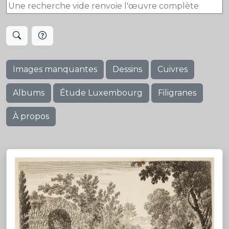
Images manquantes
Dessins
Cuivres
Albums
Étude Luxembourg
Filigranes
À propos